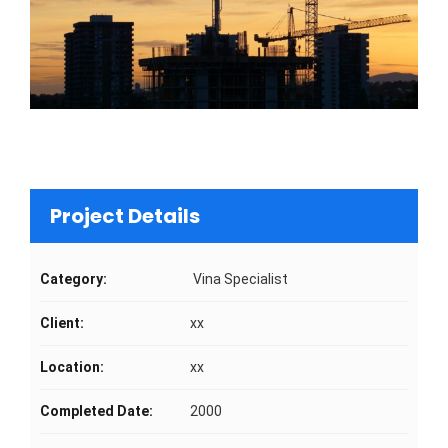
Project Details
Category:
Vina Specialist
Client:
xx
Location:
xx
Completed Date:
2000